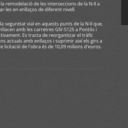
la remodelació de les interseccions de la N-II a
r-les en enllaços de diferent nivell.
 la seguretat vial en aquests punts de la N-II que,
enllacen amb les carretres GIV-5125 a Pontós i
ivament. Es tracta de reorganitzar el tràfic
ons actuals amb enllaços i suprimir així els girs a
de licitació de l'obra és de 10,09 milions d'euros.