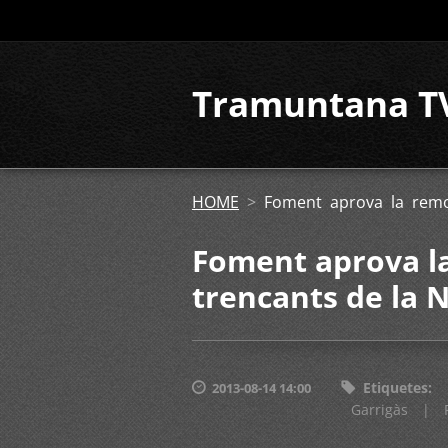
Tramuntana T
HOME
>
Foment aprova la remod
Foment aprova la
trencants de la N
Etiquetes
:
2013-08-14 14:00
Garrigàs
|