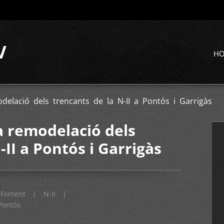
V
H
elació dels trencants de la N-II a Pontós i Garrigàs
 remodelació dels
-II a Pontós i Garrigàs
Foment
|
N-II
|
Pontós