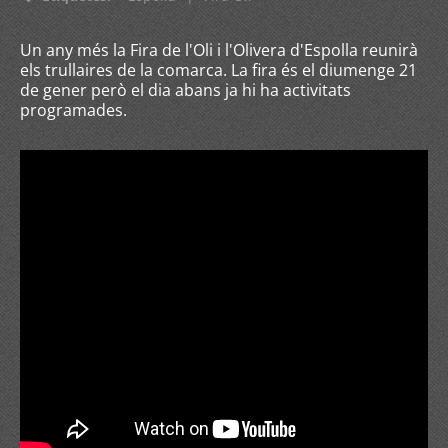
Un any més la Fira de l'Oli i l'Olivera d'Espolla reunirà
els trullaires de la comarca. La fira és el diumenge 21
de gener però el dia abans ja hi ha activitats
programades.