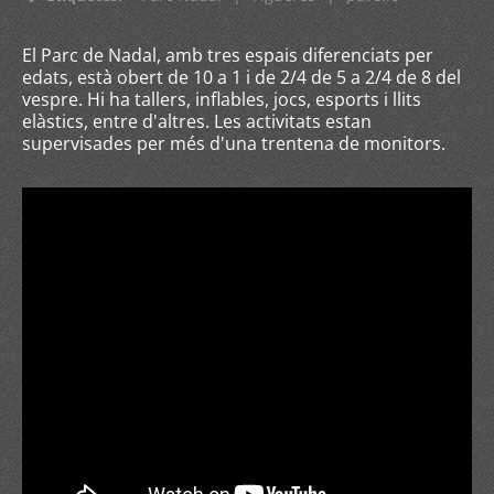
El Parc de Nadal, amb tres espais diferenciats per
edats, està obert de 10 a 1 i de 2/4 de 5 a 2/4 de 8 del
vespre. Hi ha tallers, inflables, jocs, esports i llits
elàstics, entre d'altres. Les activitats estan
supervisades per més d'una trentena de monitors.