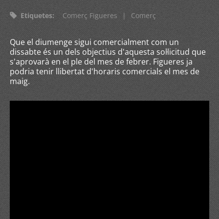
Etiquetes
:
Comerç Figueres
|
Comerç
Que el diumenge sigui comercialment com un
dissabte és un dels objectius d'aquesta sol·licitud que
s'aprovarà en el ple del mes de febrer. Figueres ja
podria tenir llibertat d'horaris comercials el mes de
maig.