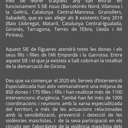
mes de febrer d’aquest any van entrar en
funcionament 5 SIE nous (Barcelonès Nord, Vilanova i
la Geltrú, Catalunya Central-Manresa, Granollers,
Sabadell), que es van afegir als 8 existents l’any 2019
(Baix Llobregat, Mataró, Catalunya Central-Igualada,
Gironès, Tarragona, Terres de l’Ebre, Lleida i Alt
Pirineu).
Aquest SIE de Figueres atendrà totes les dones i els
seus fills i filles de l’Alt Empordà i la Garrotxa. Entre
aquest SIE i el que ja existeix a Salt cobriran la totalitat
de la demarcació de Girona.
Des que va començar el 2020 els Serveis d’Intervenció
Especialitzada han atès setmanalment una mitjana de
850 dones i 175 filles i fills i han realitzat més de 1100
intervencions d’urgència. També han fet més de 1000
coordinacions i reunions amb la xarxa especialitzada
del territori, a més de les actuacions relacionades
amb la sensibilització, prevenció i detecció de les
violències masclistes, i de la seva participació en els
circuits per l’abordatge de la violència masclista dels