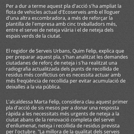
Per a dur a terme aquest pla d'acció s'ha ampliat la
flota de vehicles actual d'Ecoserveis amb el lloguer
d'una altra escombradora, a més de reforçar la
plantilla de l'empresa amb cinc treballadors més,
entre el servei de neteja viària i el de neteja dels
espais verds de la ciutat.
El regidor de Serveis Urbans, Quim Felip, explica que
per preparar aquest pla, s'han analitzat les demandes
ciutadanes de reforç de neteja i s'ha realitzat una
radiografia actualitzada dels punts de recollida de
residus més conflictius on es necessita actuar amb
més freqüència de recollida per evitar acumulació de
deixalles a la via pública.
L'alcaldessa Marta Felip, considera clau aquest primer
pla d'acció de sis mesos per a donar una resposta
ràpida a les necessitats més urgents de neteja a la
ciutat abans de la renovació completa del servei
d'enllumenat, neteja i recollida de residus prevista
per l'octubre. "La millora de la qualitat dels serveis