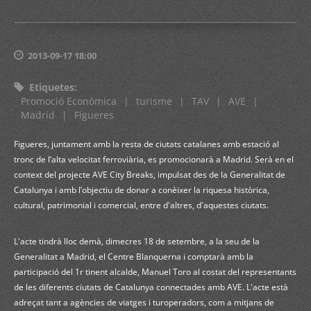
2013-09-17 18:00
Etiquetes
:
Promoció Econòmica
|
turisme
|
TAV
|
AVE
|
Madrid
|
Figueres
Figueres, juntament amb la resta de ciutats catalanes amb estació al
tronc de l’alta velocitat ferroviària, es promocionarà a Madrid. Serà en el
context del projecte AVE City Breaks, impulsat des de la Generalitat de
Catalunya i amb l’objectiu de donar a conèixer la riquesa històrica,
cultural, patrimonial i comercial, entre d'altres, d'aquestes ciutats.
L'acte tindrà lloc demà, dimecres 18 de setembre, a la seu de la
Generalitat a Madrid, el Centre Blanquerna i comptarà amb la
participació del 1r tinent alcalde, Manuel Toro al costat del
representants
de les diferents ciutats de Catalunya connectades amb AVE. L'acte està
adreçat tant a agències de viatges i turoperadors, com a mitjans de