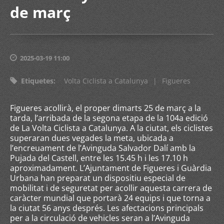
de març
2025-03-19 11:00
Etiquetes
:
Volta Ciclista a Catalunya
|
Figueres
Figueres acollirà, el proper dimarts 25 de març a la
tarda, l’arribada de la segona etapa de la 104a edició
de La Volta Ciclista a Catalunya. A la ciutat, els ciclistes
superaran dues vegades la meta, ubicada a
l’encreuament de l’Avinguda Salvador Dalí amb la
Pujada del Castell, entre les 15.45 h i les 17.10 h
aproximadament. L’Ajuntament de Figueres i Guàrdia
Urbana han preparat un dispositiu especial de
mobilitat i de seguretat per acollir aquesta carrera de
caràcter mundial que portarà 24 equips i que torna a
la ciutat 56 anys després. Les afectacions principals
per a la circulació de vehicles seran a l’Avinguda