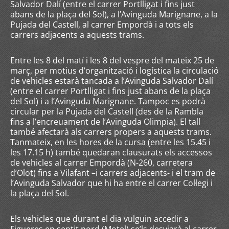
Salvador Dalí (entre el carrer Portlligat i fins just
abans de la plaça del Sol), a l’Avinguda Marignane, a la
Pujada del Castell, al carrer Empordà i a tots els
carrers adjacents a aquests trams.
Entre les 8 del matí i les 8 del vespre del mateix 25 de
març, per motius d’organització i logística la circulació
de vehicles estarà tancada a l’Avinguda Salvador Dalí
(entre el carrer Portlligat i fins just abans de la plaça
del Sol) i a l’Avinguda Marignane. Tampoc es podrà
circular per la Pujada del Castell (des de la Rambla
fins a l’encreuament de l’Avinguda Olimpia). El tall
també afectarà als carrers propers a aquests trams.
Tanmateix, en les hores de la cursa (entre les 15.45 i
les 17.15 h) també quedaran clausurats els accessos
de vehicles al carrer Empordà (N-260, carretera
d’Olot) fins a Vilafant –i carrers adjacents- i el tram de
l’Avinguda Salvador que hi ha entre el carrer Col·legi i
la plaça del Sol.
Els vehicles que durant el dia vulguin accedir a