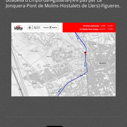
Boadella d’Empordà-Agullana-(N-II pas per La
Jonquera-Pont de Molins-Hostalets de Llers)-Figueres.