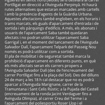
Figueres en sentit nord (Motel) se’ls desviarà al carrer
Portlligat en direcció a l’Avinguda Perpinyà. Hi haurà
rutes alternatives que estaran marcades amb cartells
i amb la presència d’agents de la Guàrdia Urbana.
Aquestes afectacions també engloben, en els horaris i
trams marcats, els guals d’aparcament d’entrada i de
sortida i els pàrquings d’edificis. A més, els abonats i
usuaris de l’aparcament Saba també quedaran
afectats i no podran utilitzar l’aparcament Saba
Garrigal i, en el moment del tancament de l’Avinguda
Salvador Dalí, l’aparcament Telpark del Passeig Nou
només es podrà utilitzar com a sortida.
El pla de mobilitat i de seguretat també marca la
prohibició d’aparcament en diferents punts, en què
els més afectats seran els carrers propers a
l’Avinguda Salvador Dalí (des de l’encreuament del
carrer Portlligat fins a la plaça del Sol). Des del dilluns
24 de març a les 18 h cal destacar que no es podrà
aparcar a l’Avinguda Marignane, carrer de la
Tramuntana i Sant Celis Rústic; a la Pujada del Castell
(encreuament de la ronda Jacint Verdaguer fins a
Avinguda Olimpia), al carrer Creu del Terme i a
l’aparcament del poliesportiu Roser Llop i el