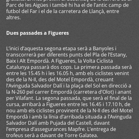
Parc de les Aigües i també hi ha el de l’antic camp de
futbol del Far i el de la carretera de Llançà, entre
altres.
Dues passades a Figueres
L’inici d’aquesta segona etapa serà a Banyoles i
transcorrerà per diferents punts del Pla de l’Estany,
Baix i Alt Empordà. A Figueres, la Volta Ciclista
Catalunya passarà dos cops. La primera passada serà
entre les 15.45 h i les 16.05 h, amb els ciclistes venint
des de la N-II, des del Motel Empordà, creuant
l’Avinguda Salvador Dalí i la plaça del Sol en direcció a
la N-260 pel carrer Empordà (carretera d’Olot) i anant
per Vilafant. La segona passada, que serà el final de la
cursa, arribarà a Figueres entre les 16.45 i 17.10 h, de
nou amb els ciclistes provinent de la N-II des del Motel
Empordà i amb la línia d’arribada situada a l’Avinguda
Salvador Dalí amb Pujada del Castell, davant
l’empresa d’assegurances Mapfre. L’entrega de
trofeus serà a davant de Torre Galatea.