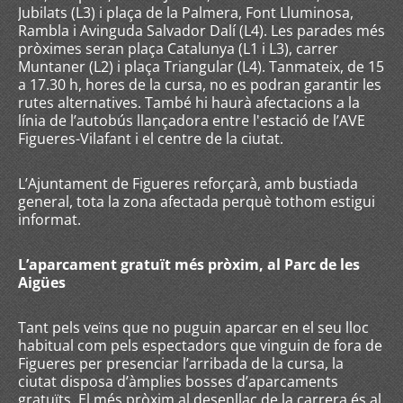
Jubilats (L3) i plaça de la Palmera, Font Lluminosa,
Rambla i Avinguda Salvador Dalí (L4). Les parades més
pròximes seran plaça Catalunya (L1 i L3), carrer
Muntaner (L2) i plaça Triangular (L4). Tanmateix, de 15
a 17.30 h, hores de la cursa, no es podran garantir les
rutes alternatives. També hi haurà afectacions a la
línia de l’autobús llançadora entre l'estació de l’AVE
Figueres-Vilafant i el centre de la ciutat.
L’Ajuntament de Figueres reforçarà, amb bustiada
general, tota la zona afectada perquè tothom estigui
informat.
L’aparcament gratuït més pròxim, al Parc de les
Aigües
Tant pels veïns que no puguin aparcar en el seu lloc
habitual com pels espectadors que vinguin de fora de
Figueres per presenciar l’arribada de la cursa, la
ciutat disposa d’àmplies bosses d’aparcaments
gratuïts. El més pròxim al desenllaç de la carrera és al