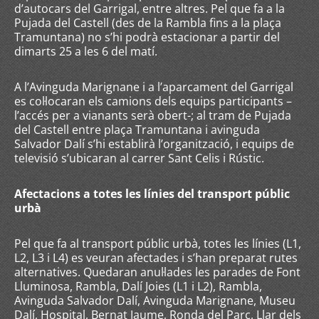
d’autocars del Garrigal, entre altres. Pel que fa a la
Pujada del Castell (des de la Rambla fins a la plaça
Tramuntana) no s’hi podrà estacionar a partir del
dimarts 25 a les 6 del matí.
A l’Avinguda Marignane i a l’aparcament del Garrigal
es col·locaran els camions dels equips participants –
l’accés per a vianants serà obert-; al tram de Pujada
del Castell entre plaça Tramuntana i avinguda
Salvador Dalí s’hi establirà l’organització, i equips de
televisió s’ubicaran al carrer Sant Celis i Rústic.
Afectacions a totes les línies del transport públic
urbà
Pel que fa al transport públic urbà, totes les línies (L1,
L2, L3 i L4) es veuran afectades i s’han preparat rutes
alternatives. Quedaran anul·lades les parades de Font
Lluminosa, Rambla, Dalí Joies (L1 i L2), Rambla,
Avinguda Salvador Dalí, Avinguda Marignane, Museu
Dalí, Hospital, Bernat Jaume, Ronda del Parc, Llar dels