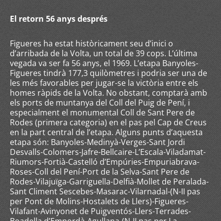
El retorn 56 anys després
Figueres ha estat històricament seu d’inici o
d’arribada de la Volta, un total de 39 cops. L’última
vegada va ser fa 56 anys, el 1969. L’etapa Banyoles-
Figueres tindrà 177,3 quilòmetres i podria ser una de
les més favorables per jugar-se la victòria entre els
homes ràpids de la Volta. No obstant, comptarà amb
els ports de muntanya del Coll del Puig de Pení, i
especialment el monumental Coll de Sant Pere de
Rodes (primera categoria) en el pas pel Cap de Creus
en la part central de l’etapa. Alguns punts d’aquesta
etapa són: Banyoles-Medinyà-Verges-Sant Jordi
Desvalls-Colomers-Jafre-Bellcaire-L’Escala-Viladamat-
Riumors-Fortià-Castelló d’Empúries-Empuriabrava-
Roses-Coll del Pení-Port de la Selva-Sant Pere de
Rodes-Vilajuïga-Garriguella-Delfià-Mollet de Peralada-
Sant Climent Sescebes-Masarac-Vilarnadal-(N-II pas
per Pont de Molins-Hostalets de Llers)-Figueres-
Vilafant-Avinyonet de Puigventós-Llers-Terrades-