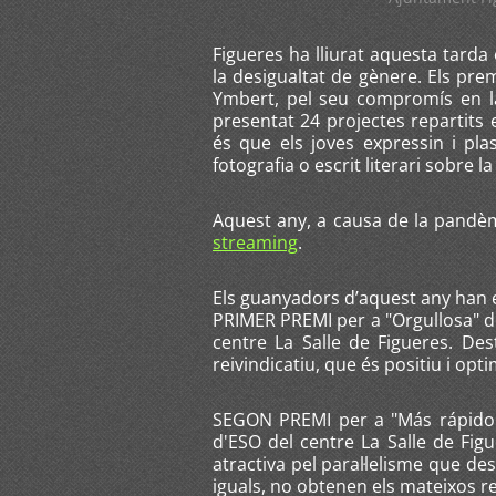
Figueres ha lliurat aquesta tard
la desigualtat de gènere. Els pr
Ymbert, pel seu compromís en l
presentat 24 projectes repartits en
és que els joves expressin i pla
fotografia o escrit literari sobre 
Aquest any, a causa de la pandèmi
streaming
.
Els guanyadors d’aquest any han es
PRIMER PREMI per a "Orgullosa" d
centre La Salle de Figueres. Dest
reivindicatiu, que és positiu i opti
SEGON PREMI per a "Más rápido"
d'ESO del centre La Salle de Fig
atractiva pel paral·lelisme que de
iguals, no obtenen els mateixos re