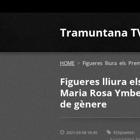
Tramuntana T
HOME
>
Figueres lliura els Pr
Figueres lliura e
Maria Rosa Ymber
de gènere
Etiquetes
:
2021-03-08 18:45
Ajuntament Fi