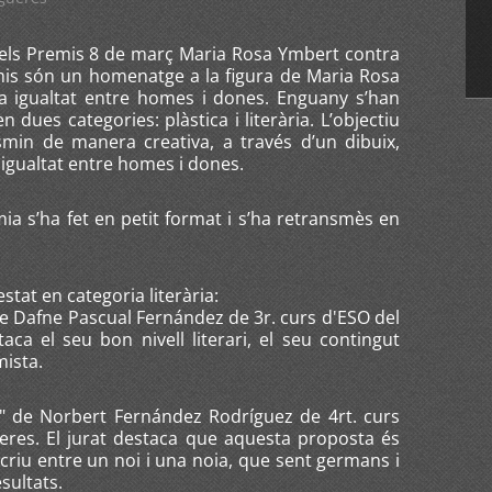
a els Premis 8 de març Maria Rosa Ymbert contra
emis són un homenatge a la figura de Maria Rosa
a igualtat entre homes i dones. Enguany s’han
 dues categories: plàstica i literària. L’objectiu
smin de manera creativa, a través d’un dibuix,
la igualtat entre homes i dones.
a s’ha fet en petit format i s’ha retransmès en
tat en categoria literària:
e Dafne Pascual Fernández de 3r. curs d'ESO del
aca el seu bon nivell literari, el seu contingut
mista.
 de Norbert Fernández Rodríguez de 4rt. curs
ueres. El jurat destaca que aquesta proposta és
scriu entre un noi i una noia, que sent germans i
sultats.