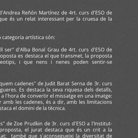
d'Andrea Reñón Martínez de 4rt. curs d'ESO de
a que és un relat interessant per la cruesa de la
categoria artística són:
l ser" d'Alba Bonal Grau de 4rt. curs d'ESO de
 proposta es destaca el que transmet, la proposta
reotips, i que nens i nenes poden sentir-se
uem cadenes" de Judit Barat Serna de 3r. curs
gueres. Es destaca la seva riquesa dels detalls,
a a l'hora de convertir el missatge en una imatge:
ar amb les cadenes, és a dir, amb les limitacions
taca el domini de la tècnica.
 de Zoe Prudkin de 3r. curs d'ESO a l'Institut-
roposta, el jurat destaca que és un crit a la
itat; també que s'aconsegueixi la diversitat de