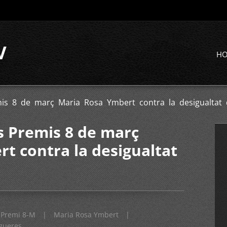
V
H
emis 8 de març Maria Rosa Ymbert contra la desigualtat
ls Premis 8 de març
t contra la desigualtat
Premi 8-M
|
Maria Rosa Ymbert
|
gueres