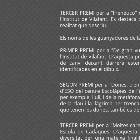
TERCER PREMI per a "Frenético" 
l'Institut de Vilafant. Es destac
realitat que descriu.
Els noms de les guanyadores de la 
PRIMER PREMI per a "De gran vul
l'Institut de Vilafant. D'aquesta
de canvi deixant darrera este
identificades en el dibuix.
SEGON PREMI per a "Dones, trenq
d'ESO del centre Escolàpies de Fi
per exemple, l'ull, i de la metàfor
de la clau i la llàgrima per trenc
que tenen les dones; també es des
TERCER PREMI per a "Moltes cares"
Escola de Cadaqués. D'aquesta p
diversitat per una mateixa final