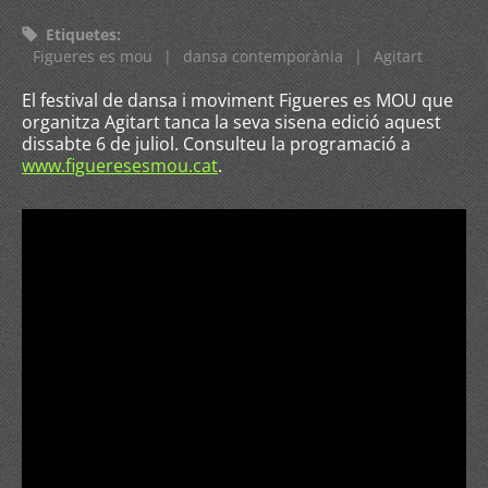
Etiquetes
:
Figueres es mou
|
dansa contemporània
|
Agitart
El festival de dansa i moviment Figueres es MOU que
organitza Agitart tanca la seva sisena edició aquest
dissabte 6 de juliol. Consulteu la programació a
www.figueresesmou.cat
.