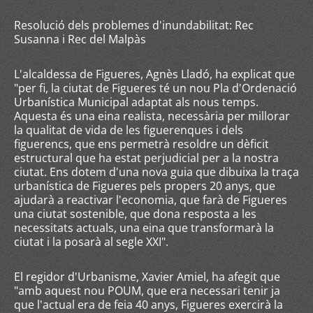
Resolució dels problemes d'inundabilitat: Rec
Susanna i Rec del Malpàs
L'alcaldessa de Figueres, Agnès Lladó, ha explicat que
"per fi, la ciutat de Figueres té un nou Pla d'Ordenació
Urbanística Municipal adaptat als nous temps.
Aquesta és una eina realista, necessària per millorar
la qualitat de vida de les figuerenques i dels
figuerencs, que ens permetrà resoldre un dèficit
estructural que ha estat perjudicial per a la nostra
ciutat. Ens dotem d'una nova guia que dibuixa la traça
urbanística de Figueres pels propers 20 anys, que
ajudarà a reactivar l'economia, que farà de Figueres
una ciutat sostenible, que dona resposta a les
necessitats actuals, una eina que transformarà la
ciutat i la posarà al segle XXI".
El regidor d'Urbanisme, Xavier Amiel, ha afegit que
"amb aquest nou POUM, que era necessari tenir ja
que l'actual era de feia 40 anys, Figueres exercirà la