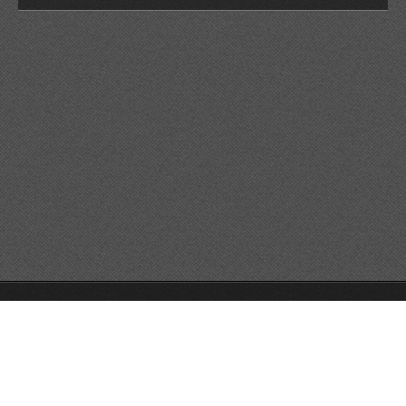
© 2026 Reservats tots els drets
Queda prohibida la
reproducció dels continguts sense autorització expressa. Article
32.1, paràgraf segon, Llei 23/2006 de la Propietat intel·lectual