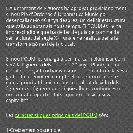
L'Ajuntament de Figueres ha aprovat provisionalment
el nou Pla d'Ordenació Urbanística Municipal,
desencallant-lo 40 anys després, un dèficit estructural
que calia adaptar als nous temps. El POUM és l'eina
imprescindible que ha de fer de guia de com ha de
ser la ciutat del segle XXI, una eina realista per a la
transformació real de la ciutat.
El nou POUM, és una guia per marcar i planificar com
serà la Figueres dels propers 20 anys. Planteja una
ciutat endreçada urbanísticament, pensada en la seva
globalitat i tenint en compte el seu entorn i que té
com a prioritat la millora de la qualitat de vida dels
figuerencs i figuerenques i que alhora continuï essent
una ciutat d'oportunitats i que exerceixi la seva
capitalitat.
Les
característiques principals del POUM
són:
1-Creixement sostenible.