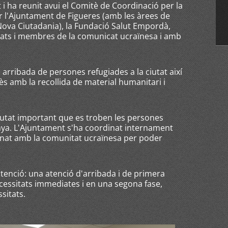
i ha reunit avui el Comitè de Coordinació per la
er l'Ajuntament de Figueres (amb les àrees de
Nova Ciutadania), la Fundació Salut Empordà,
vocats i membres de la comunicat ucraïnesa i amb
 arribada de persones refugiades a la ciutat així
s amb la recollida de material humanitari i
iutat important que es troben les persones
nya. L'Ajuntament s'ha coordinat internament
dinat amb la comunitat ucraïnesa per poder
atenció: una atenció d'arribada i de primera
ecessitats immediates i en una segona fase,
ssitats.