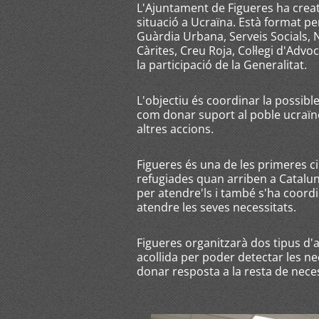
L'Ajuntament de Figueres ha creat 
situació a Ucraïna. Està format p
Guàrdia Urbana, Serveis Socials, 
Càrites, Creu Roja, Col·legi d'Ad
la participació de la Generalitat.
L'objectiu és coordinar la possible
com donar suport al poble ucraïnè
altres accions.
Figueres és una de les primeres c
refugiades quan arriben a Catalu
per atendre'ls i també s'ha coor
atendre les seves necessitats.
Figueres organitzarà dos tipus d'
acollida per poder detectar les n
donar resposta a la resta de nece