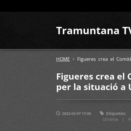
Tramuntana T
HOME
>
Figueres crea el Comit
Figueres crea el
per la situació a
Etiquetes
:
2022-03-07 17:00
Ucraïna
|
F