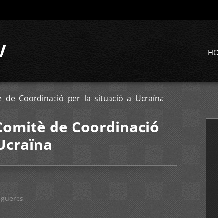
V
H
è de Coordinació per la situació a Ucraïna
 Comitè de Coordinació
 Ucraïna
igueres