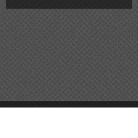
© 2026 Reservats tots els drets
Queda prohibida la
reproducció dels continguts sense autorització expressa. Article
32.1, paràgraf segon, Llei 23/2006 de la Propietat intel·lectual