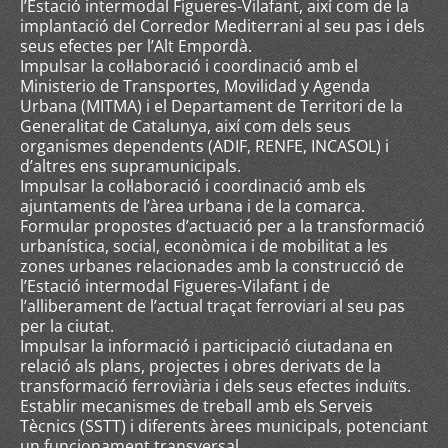
l’Estació intermodal Figueres-Vilafant, així com de la
implantació del Corredor Mediterrani al seu pas i dels
seus efectes per l’Alt Empordà.
Impulsar la col·laboració i coordinació amb el
Ministerio de Transportes, Movilidad y Agenda
Urbana (MITMA) i el Departament de Territori de la
Generalitat de Catalunya, així com dels seus
organismes dependents (ADIF, RENFE, INCASOL) i
d’altres ens supramunicipals.
Impulsar la col·laboració i coordinació amb els
ajuntaments de l’àrea urbana i de la comarca.
Formular propostes d’actuació per a la transformació
urbanística, social, econòmica i de mobilitat a les
zones urbanes relacionades amb la construcció de
l’Estació intermodal Figueres-Vilafant i de
l’alliberament de l’actual traçat ferroviari al seu pas
per la ciutat.
Impulsar la informació i participació ciutadana en
relació als plans, projectes i obres derivats de la
transformació ferroviària i dels seus efectes induïts.
Establir mecanismes de treball amb els Serveis
Tècnics (SSTT) i diferents àrees municipals, potenciant
un funcionament transversal.