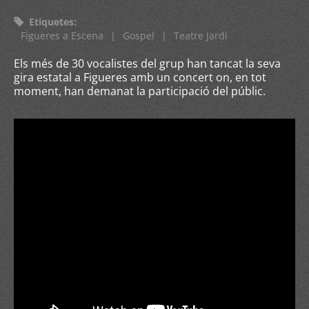
Etiquetes
:
Figueres a Escena
|
Gospel
|
Teatre Jardí
Els més de 30 vocalistes del grup han tancat la seva
gira estatal a Figueres amb un concert on, en tot
moment, han demanat la participació del públic.