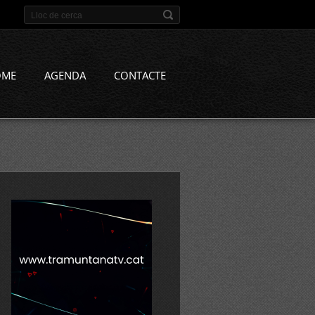
OME
AGENDA
CONTACTE