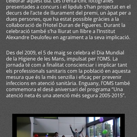
celebrar aquest dia. Les trenta-cinc fotografies
presentades a concurs i el lipdub s’han projectat en el
decurs de l’acte de lliurament del premi, un àpat per a
dues persones, que ha estat possible gràcies a la
col·laboració de l’Hotel Duran de Figueres. Durant la
celebració també s’ha lliurat un llibre a l’Institut
Alexandre Deulofeu en agraïment a la seva implicació.
Des del 2009, el 5 de maig se celebra el Dia Mundial
de la Higiene de les Mans, impulsat per l’OMS. La
jornada té com a finalitat conscienciar i implicar tant
els professionals sanitaris com la població en aquesta
mesura que és la més senzilla i eficaç per prevenir
infeccions en atenció sanitària. Enguany, l’OMS també
commemora el desè aniversari del programa “Una
atenció neta és una atenció més segura 2005-2015”.