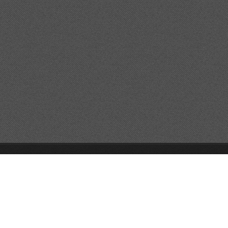
© 2026 Reservats tots els drets
Queda prohibida la
reproducció dels continguts sense autorització expressa. Article
32.1, paràgraf segon, Llei 23/2006 de la Propietat intel·lectual