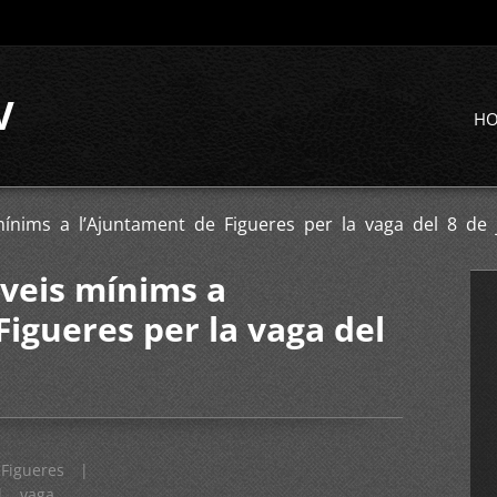
V
H
 mínims a l’Ajuntament de Figueres per la vaga del 8 de 
rveis mínims a
Figueres per la vaga del
Figueres
|
|
vaga