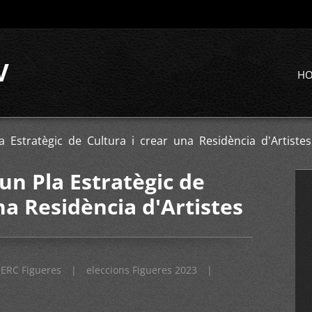
V
H
 Estratègic de Cultura i crear una Residència d'Artistes
un Pla Estratègic de
na Residència d'Artistes
ERC Figueres
|
eleccions Figueres 2023
|