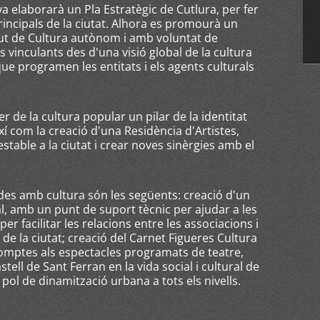
 elaborarà un Pla Estratègic de Cutlura, per fer
principals de la ciutat. Alhora es promourà un
itut de Cultura autònom i amb voluntat de
 vinculants des d'una visió global de la cultura
que programen les entitats i els agents culturals
r de la cultura popular un pilar de la identitat
així com la creació d'una Residència d'Artistes,
estable a la ciutat i crear noves sinèrgies amb el
es amb cultura són les següents: creació d'un
ral, amb un punt de suport tècnic per ajudar a les
er facilitar les relacions entre les associacions i
u de la ciutat; creació del Carnet Figueres Cultura
omptes als espectacles programats de teatre,
stell de Sant Ferran en la vida social i cultural de
 pol de dinamització urbana a tots els nivells.