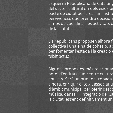
Esquerra Republicana de Catalunya
del sector cultural un dels eixos 
pacte de ciutat per crear un Inst
pervivència, que prendrà decisions
a més de coordinar les activitats 
de la ciutat.
Els republicans proposen alhora fe
col·lectiva i una eina de cohesió, 
per fomentar l'estada i la creació 
teixit actual.
Algunes propostes més relacionad
hotel d'entitats i un centre cultu
entitats. Serà un punt de trobada p
alhora, enriquir el teixit associati
d'àmbit municipal per oferir desc
música, dansa... ; integració del Ca
la ciutat, essent definitivament un