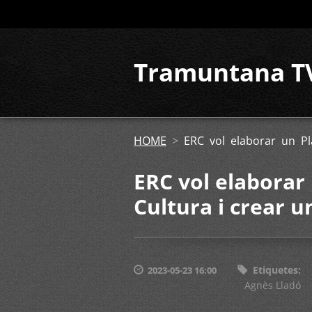
Tramuntana T
HOME
>
ERC vol elaborar un Pla
ERC vol elaborar 
Cultura i crear u
Etiquetes
:
2023-05-23 16:00
Agnès Lladó