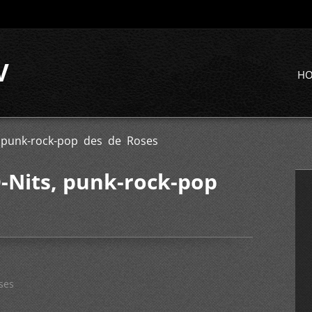
V
H
, punk-rock-pop des de Roses
-Nits, punk-rock-pop
ses