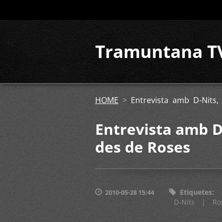
Tramuntana T
HOME
>
Entrevista amb D-Nits
Entrevista amb D
des de Roses
Etiquetes
:
2010-05-28 15:44
D-Nits
|
Ro