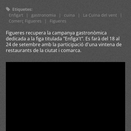
Etiquetes
:
Enfiga't
|
gastronomia
|
cuina
|
La Cuina del vent
|
Comerç Figueres
|
Figueres
Figueres recupera la campanya gastronòmica
dedicada a la figa titulada "Enfiga't". Es farà del 18 al
24 de setembre amb la participació d'una vintena de
restaurants de la ciutat i comarca.