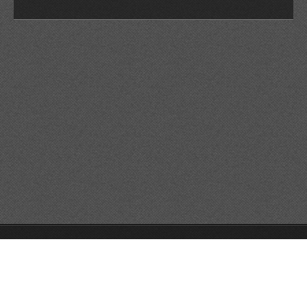
© 2026 Reservats tots els drets
Queda prohibida la
reproducció dels continguts sense autorització expressa. Article
32.1, paràgraf segon, Llei 23/2006 de la Propietat intel·lectual