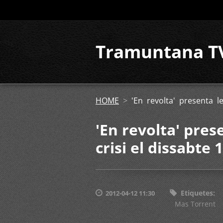
Tramuntana T
HOME
>
'En revolta' presenta le
'En revolta' pres
crisi el dissabte 
Etiquetes
:
2012-04-12 11:30
Mas Torrent