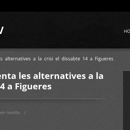
V
H
s alternatives a la crisi el dissabte 14 a Figueres
enta les alternatives a la
14 a Figueres
en revolta
|