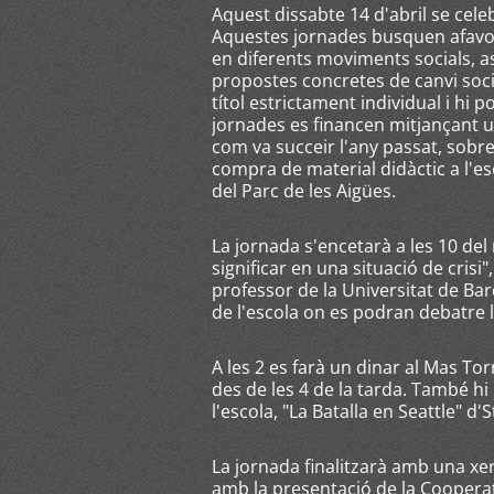
Aquest dissabte 14 d'abril se cele
Aquestes jornades busquen afavori
en diferents moviments socials, as
propostes concretes de canvi socia
títol estrictament individual i hi 
jornades es financen mitjançant un
com va succeir l'any passat, sobr
compra de material didàctic a l'esc
del Parc de les Aigües.
La jornada s'encetarà a les 10 del
significar en una situació de cris
professor de la Universitat de Ba
de l'escola on es podran debatre 
A les 2 es farà un dinar al Mas To
des de les 4 de la tarda. També hi
l'escola, "La Batalla en Seattle" d
La jornada finalitzarà amb una xe
amb la presentació de la Cooperat