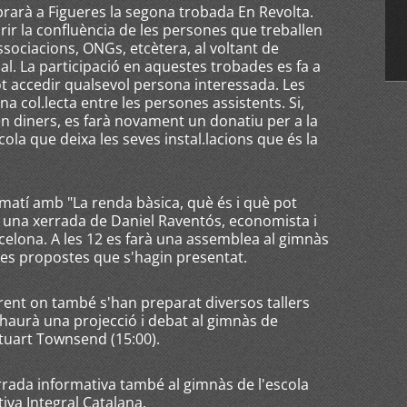
brarà a Figueres la segona trobada En Revolta.
r la confluència de les persones que treballen
sociacions, ONGs, etcètera, al voltant de
l. La participació en aquestes trobades es fa a
pot accedir qualsevol persona interessada. Les
a col.lecta entre les persones assistents. Si,
en diners, es farà novament un donatiu per a la
ola que deixa les seves instal.lacions que és la
 matí amb "La renda bàsica, què és i què pot
i", una xerrada de Daniel Raventós, economista i
rcelona. A les 12 es farà una assemblea al gimnàs
les propostes que s'hagin presentat.
rrent on també s'han preparat diversos tallers
 haurà una projecció i debat al gimnàs de
'Stuart Townsend (15:00).
rrada informativa també al gimnàs de l'escola
iva Integral Catalana.