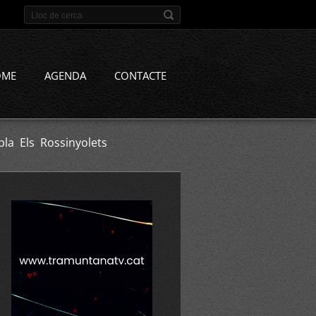
OME
AGENDA
CONTACTE
bla Els Rossinyolets