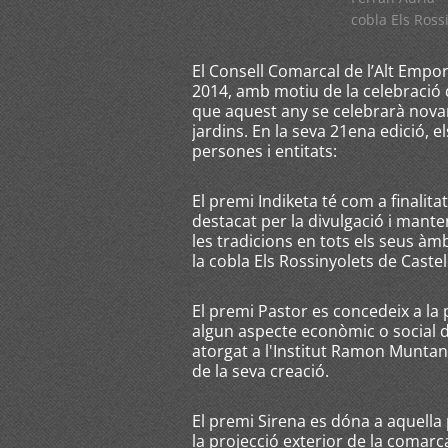
cobla Els Ross
El Consell Comarcal de l’Alt Empo
2014, amb motiu de la celebració d
que aquest any se celebrarà novam
jardins. En la seva 21ena edició, 
persones i entitats:
El premi Indiketa té com a finalit
destacat per la divulgació i mante
les tradicions en tots els seus àm
la cobla Els Rossinyolets de Caste
El premi Pastor es concedeix a la
algun aspecte econòmic o social 
atorgat a l'Institut Ramon Muntan
de la seva creació.
El premi Sirena es dóna a aquella
la projecció exterior de la comarc