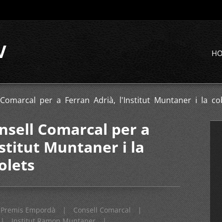
V
H
Comarcal per a Ferran Adrià, l'Institut Muntaner i la co
onsell Comarcal per a
nstitut Muntaner i la
olets
Premis Empordà
|
Consell Comarcal
|
|
Institut Ramon Muntaner
|