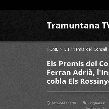
Tramuntana T
HOME
>
Els Premis del Consell 
Els Premis del C
Ferran Adrià, l'I
cobla Els Rossiny
Etiquetes
:
2014-04-25 13:30
Ferran Adrià