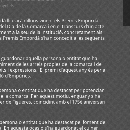
inyolets
rdà lliurarà dilluns vinent els Premis Empordà
el Dia de la Comarca i en el transcurs d’un acte
ent a la seu de la institució, concretament als
els Premis Empordà s’han concedit a les següents
at guardonar aquella persona o entitat que ha
niment de les arrels pròpies de la comarca i de
bits i expressions. El premi d’aquest any és per a
lló d'Empúries.
 persona o entitat que ha destacat per potenciar
de la comarca. Per aquest motiu, enguany s'ha
er de Figueres, coincidint amb el 175è aniversari
 persona o entitat que ha destacat pel foment de
a. En aquesta ocasió s'ha guardonat el cuiner