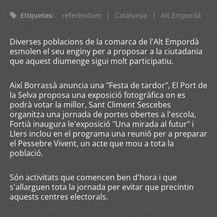
Etiquetes
:
referèndum
|
Catalunya
|
Alt Empordà
Diverses poblacions de la comarca de l'Alt Empordà
esmolen el seu enginy per a proposar a la ciutadania
que aquest diumenge sigui molt participatiu.
Així Borrassà anuncia una "Festa de tardor", El Port de
la Selva proposa una exposició fotogràfica on es
podrà votar la millor, Sant Climent Sescebes
organitza una jornada de portes obertes a l'escola,
Fortià inaugura le'exposició "Una mirada al futur" i
Llers inclou en el programa una reunió per a preparar
el Pessebre Vivent, un acte que mou a tota la
població.
Són activitats que comencen ben d'hora i que
s'allarguen tota la jornada per evitar que precintin
aquests centres electorals.