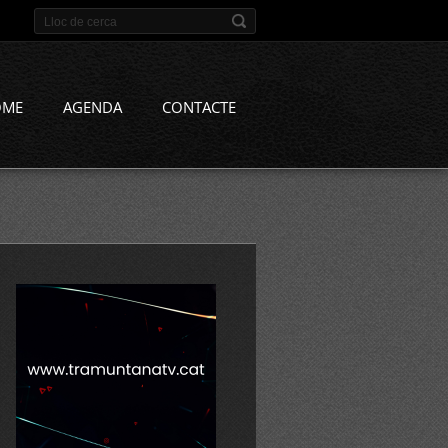
OME
AGENDA
CONTACTE