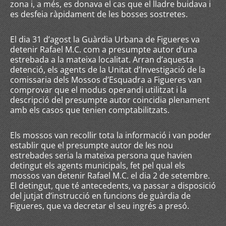
zona i, a més, es donava el cas que el lladre buidava i
es desfeia ràpidament de les bosses sostretes.
El dia 31 d’agost la Guàrdia Urbana de Figueres va
detenir Rafael M.C. com a presumpte autor d’una
estrebada a la mateixa localitat. Arran d’aquesta
detenció, els agents de la Unitat d’Investigació de la
comissaria dels Mossos d’Esquadra a Figueres van
comprovar que el modus operandi utilitzat i la
descripció del presumpte autor coincidia plenament
amb els casos que tenien comptabilitzats.
Els mossos van recollir tota la informació i van poder
establir que el presumpte autor de les nou
estrebades seria la mateixa persona que havien
detingut els agents municipals, fet pel qual els
mossos van detenir Rafael M.C. el dia 2 de setembre.
El detingut, que té antecedents, va passar a disposició
del jutjat d’instrucció en funcions de guàrdia de
Figueres, que va decretar el seu ingrés a presó.