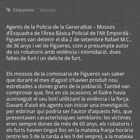
Etiquetes
:
Mossos
Agents de la Policia de la Generalitat – Mossos
d’Esquadra de l’Àrea Bàsica Policial de l’Alt Empordà -
Figueres van detenir el dia 2 de setembre Rafael M.C.,
de 36 anys i veí de Figueres, com a presumpte autor
de sis robatoris amb violència i intimidació, dues
faltes de furt i un delicte de furt.
Els mossos de la comissaria de Figueres van saber
que durant el mes d’agost s’havien produït nou
estrebades a dones grans de la població. També van
comprovar que, fins en sis ocasions, el lladre havia
aconseguit el seu botí utilitzant la violència i la força.
Davant d’això els agents van iniciar una investigació,
per esbrinar qui podria ser l’autor d’aquests fets, que
presentaven característiques semblants: les víctimes
eren sempre dones de més de 60 anys, els robatoris i
els furts havien tingut lloc en la mateixa franja horària
(entre les 5 de la tarda a les 9 del vespre), a la mateixa