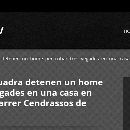
V
H
 detenen un home per robar tres vegades en una casa 
quadra detenen un home
egades en una casa en
carrer Cendrassos de