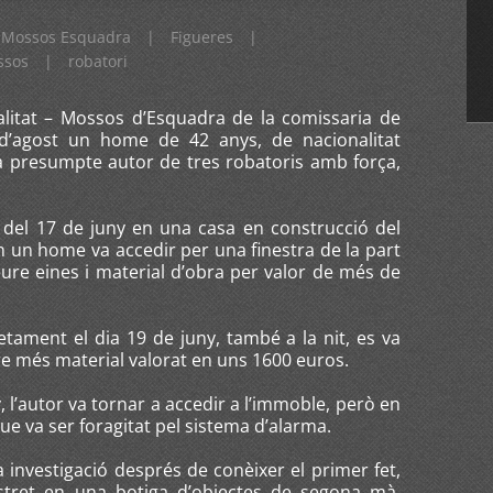
Mossos Esquadra
|
Figueres
|
ssos
|
robatori
alitat – Mossos d’Esquadra de la comissaria de
 d’agost un home de 42 anys, de nacionalitat
 a presumpte autor de tres robatoris amb força,
t del 17 de juny en una casa en construcció del
 un home va accedir per una finestra de la part
treure eines i material d’obra per valor de més de
ament el dia 19 de juny, també a la nit, es va
ure més material valorat en uns 1600 euros.
y, l’autor va tornar a accedir a l’immoble, però en
ue va ser foragitat pel sistema d’alarma.
investigació després de conèixer el primer fet,
ostret en una botiga d’objectes de segona mà.