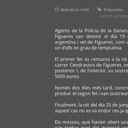
Etiquetes
:
2020-08-22 13:00
carrer Cendra
Agents de la Policia de la Gener
Figueres van detenir el dia 19
argentina i veí de Figueres, com
un d’ells en grau de temptativa.
El primer fet es remunta a la ni
carrer Cendrassos de Figueres, on
posterior i, de l’interior, va sos
5000 euros.
Només dos dies més tard, concret
produir el segon fet i van sostre
Finalment, la nit del dia 25 de jun
aquest cas no es va endur res ja q
Els mossos, que havien obert una 
van trobar part del material s