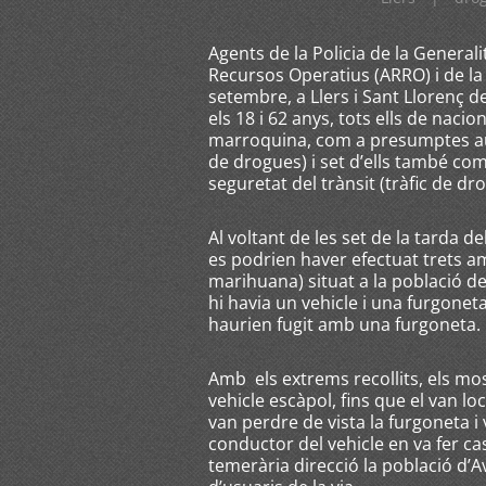
Agents de la Policia de la General
Recursos Operatius (ARRO) i de la 
setembre, a Llers i Sant Llorenç
els 18 i 62 anys, tots ells de naci
marroquina, com a presumptes auto
de drogues) i set d’ells també co
seguretat del trànsit (tràfic de dr
Al voltant de les set de la tarda 
es podrien haver efectuat trets 
marihuana) situat a la població d
hi havia un vehicle i una furgone
haurien fugit amb una furgoneta.
Amb els extrems recollits, els mos
vehicle escàpol, fins que el van loc
van perdre de vista la furgoneta i
conductor del vehicle en va fer ca
temerària direcció la població d’A