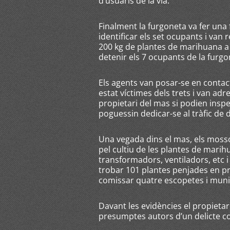
d’usuaris de la via.
Finalment la furgoneta va fer una 
identificar els set ocupants i van r
200 kg de plantes de marihuana a 
detenir els 7 ocupants de la furgo
Els agents van posar-se en conta
estat víctimes dels trets i van adre
propietari del mas si podien insp
poguessin dedicar-se al tràfic de
Una vegada dins el mas, els mossos
pel cultiu de les plantes de marih
transformadors, ventiladors, etc i
trobar 101 plantes penjades en pr
comissar quatre escopetes i muni
Davant les evidències el propietar
presumptes autors d’un delicte co