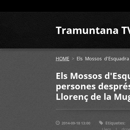
Tramuntana T
HOME
>
Els Mossos d'Esquadra
Els Mossos d'Es
persones després
Llorenç de la Mu
Etiquetes
:
2014-09-18 13:00
Llers
|
dro