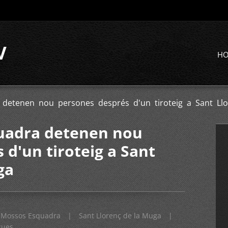
V
H
 detenen nou persones després d'un tiroteig a Sant Ll
quadra detenen nou
 d'un tiroteig a Sant
ga
Mossos Esquadra
|
Sant Llorenç de la Muga
|
gues