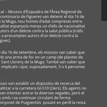
itat – Mossos d’Esquadra de l’Àrea Regional de
comissaria de Figueres van detenir el dia 16 de
 de la Muga, nou homes d’edat compreses entre
onalitat espanyola menys un d’ells de nacionalitat
rs d’un delicte contra la salut pública (tràfic
m a presumptes autors d’un delicte contra la
ogues).
del dia 16 de setembre, els mossos van saber que
amb una arma de foc en un camp (de plantes de
e Sant Llorenç de la Muga. També van saber que
ta implicats i que, suposadament, 5 o 6 persones
sos van establir un dispositiu de recerca del
alitzar a la carretera GI-510 (Llers). Els agents no
 van intentar autrar-la diverses vegades, però el
s omís i va continuar circulant de forma
vinyonet de Puigventós posant en perill la resta