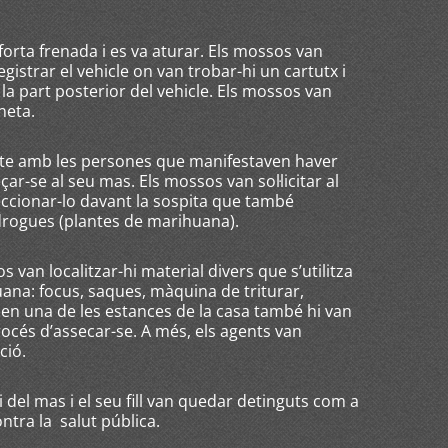
forta frenada i es va aturar. Els mossos van
egistrar el vehicle on van trobar-hi un cartutx i
la part posterior del vehicle. Els mossos van
neta.
cte amb les persones que manifestaven haver
çar-se al seu mas. Els mossos van sol·licitar al
eccionar-lo davant la sospita que també
 drogues (plantes de marihuana).
 van localitzar-hi material divers que s’utilitza
uana: focus, saques, màquina de triturar,
 en una de les estances de la casa també hi van
océs d’assecar-se. A més, els agents van
ció.
i del mas i el seu fill van quedar detinguts com a
ntra la salut pública.