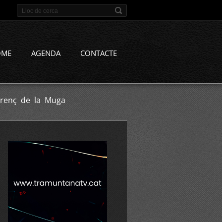
OME
AGENDA
CONTACTE
orenç de la Muga