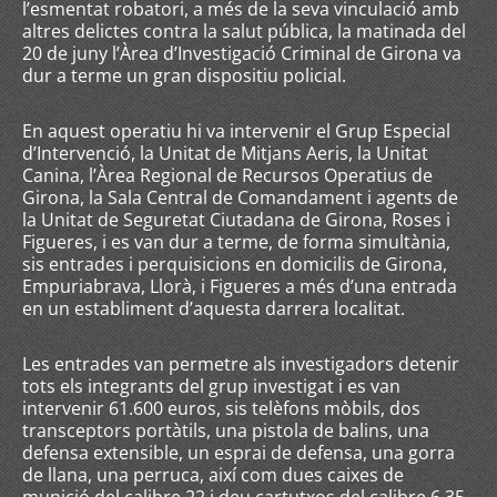
l’esmentat robatori, a més de la seva vinculació amb
altres delictes contra la salut pública, la matinada del
20 de juny l’Àrea d’Investigació Criminal de Girona va
dur a terme un gran dispositiu policial.
En aquest operatiu hi va intervenir el Grup Especial
d’Intervenció, la Unitat de Mitjans Aeris, la Unitat
Canina, l’Àrea Regional de Recursos Operatius de
Girona, la Sala Central de Comandament i agents de
la Unitat de Seguretat Ciutadana de Girona, Roses i
Figueres, i es van dur a terme, de forma simultània,
sis entrades i perquisicions en domicilis de Girona,
Empuriabrava, Llorà, i Figueres a més d’una entrada
en un establiment d’aquesta darrera localitat.
Les entrades van permetre als investigadors detenir
tots els integrants del grup investigat i es van
intervenir 61.600 euros, sis telèfons mòbils, dos
transceptors portàtils, una pistola de balins, una
defensa extensible, un esprai de defensa, una gorra
de llana, una perruca, així com dues caixes de