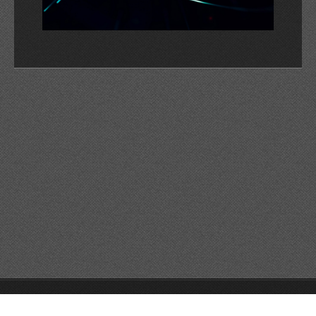
© 2026 Reservats tots els drets
Queda prohibida la
reproducció dels continguts sense autorització expressa. Article