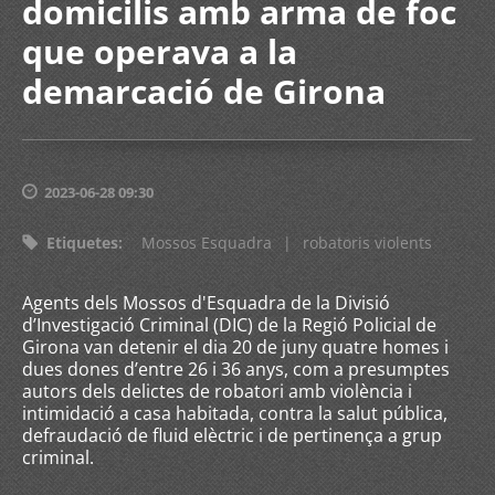
domicilis amb arma de foc
que operava a la
demarcació de Girona
2023-06-28 09:30
Etiquetes
:
Mossos Esquadra
|
robatoris violents
Agents dels Mossos d'Esquadra de la Divisió
d’Investigació Criminal (DIC) de la Regió Policial de
Girona van detenir el dia 20 de juny quatre homes i
dues dones d’entre 26 i 36 anys, com a presumptes
autors dels delictes de robatori amb violència i
intimidació a casa habitada, contra la salut pública,
defraudació de fluid elèctric i de pertinença a grup
criminal.