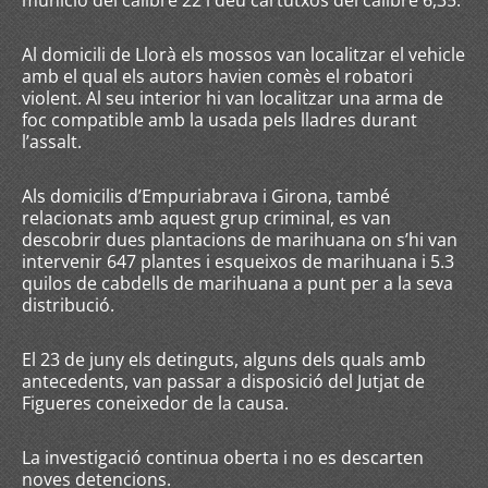
munició del calibre 22 i deu cartutxos del calibre 6,35.
Al domicili de Llorà els mossos van localitzar el vehicle
amb el qual els autors havien comès el robatori
violent. Al seu interior hi van localitzar una arma de
foc compatible amb la usada pels lladres durant
l’assalt.
Als domicilis d’Empuriabrava i Girona, també
relacionats amb aquest grup criminal, es van
descobrir dues plantacions de marihuana on s’hi van
intervenir 647 plantes i esqueixos de marihuana i 5.3
quilos de cabdells de marihuana a punt per a la seva
distribució.
El 23 de juny els detinguts, alguns dels quals amb
antecedents, van passar a disposició del Jutjat de
Figueres coneixedor de la causa.
La investigació continua oberta i no es descarten
noves detencions.