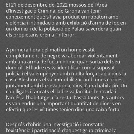
El 21 de desembre del 2022 mossos de l’Àrea
d’Investigació Criminal de Girona van tenir
coneixement que s’havia produït un robatori amb
violència i intimidació amb exhibició d’arma de foc en
un domicili de la població de Palau-saverdera quan
els propietaris eren a l’interior.
A primera hora del matí un home vestit
completament de negre va abordar violentament
amb una arma de foc un home quan sortia del seu
domicili. El lladre es va identificar com a suposat
policia i el va empènyer amb molta força cap a dins la
casa. Aleshores el va immobilitzar amb unes cordes,
juntament amb la seva dona, dins d’una habitació. Un
cop lligats i tancats el lladre va facilitar l’entrada i
l’accés a l’habitatge a la resta d’assaltants. Els autors
es van endur una important quantitat de diners en
efectiu que les víctimes tenien dins una caixa forta.
Després d’obrir una investigació i constatar
l’existència i participació d’aquest grup criminal a