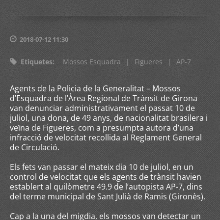
2018-07-12 11:30
Etiquetes
:
Mossos Esquadra
|
Figueres
|
AP-7
Agents de la Policia de la Generalitat – Mossos
d’Esquadra de l’Àrea Regional de Trànsit de Girona
van denunciar administrativament el passat 10 de
juliol, una dona, de 49 anys, de nacionalitat brasilera i
veïna de Figueres, com a presumpta autora d’una
infracció de velocitat recollida al Reglament General
de Circulació.
Els fets van passar el mateix dia 10 de juliol, en un
control de velocitat que els agents de trànsit havien
establert al quilòmetre 49.9 de l’autopista AP-7, dins
del terme municipal de Sant Julià de Ramis (Gironès).
Cap a la una del migdia, els mossos van detectar un