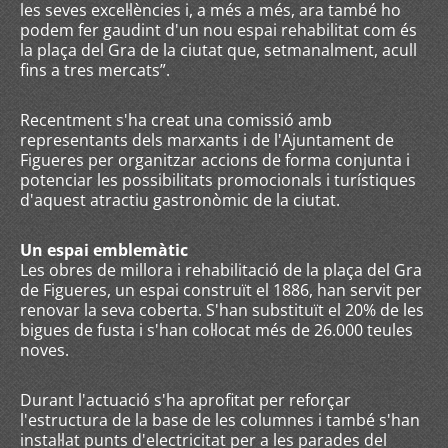
les seves excel·lències i, a més a més, ara també ho
podem fer gaudint d'un nou espai rehabilitat com és
la plaça del Gra de la ciutat que, setmanalment, acull
fins a tres mercats”.
Recentment s'ha creat una comissió amb
representants dels marxants i de l'Ajuntament de
Figueres per organitzar accions de forma conjunta i
potenciar les possibilitats promocionals i turístiques
d'aquest atractiu gastronòmic de la ciutat.
Un espai emblemàtic
Les obres de millora i rehabilitació de la plaça del Gra
de Figueres, un espai construït el 1886, han servit per
renovar la seva coberta. S'han substituït el 20% de les
bigues de fusta i s'han col·locat més de 26.000 teules
noves.
Durant l'actuació s'ha aprofitat per reforçar
l'estructura de la base de les columnes i també s'han
instal·lat punts d'electricitat per a les parades del