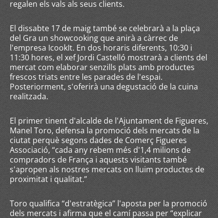
regalen els vals als seus clients.
El dissabte 17 de maig també se celebrarà a la plaça
del Gra un showcooking que anirà a càrrec de
l'empresa IcookIt. En dos horaris diferents, 10:30 i
11:30 hores, el xef Jordi Castelló mostrarà a clients del
mercat com elaborar senzills plats amb productes
frescos triats entre les parades de l'espai.
Posteriorment, s'oferirà una degustació de la cuina
realitzada.
El primer tinent d'alcalde de l'Ajuntament de Figueres,
Manel Toro, defensa la promoció dels mercats de la
ciutat perquè segons dades de Comerç Figueres
Associació, “cada any rebem més d'1,4 milions de
compradors de França i aquests visitants també
s'apropen als nostres mercats on lluim productes de
proximitat i qualitat.”
Toro qualifica “d'estratègica” l'aposta per la promoció
dels mercats i afirma que el camí passa per “explicar