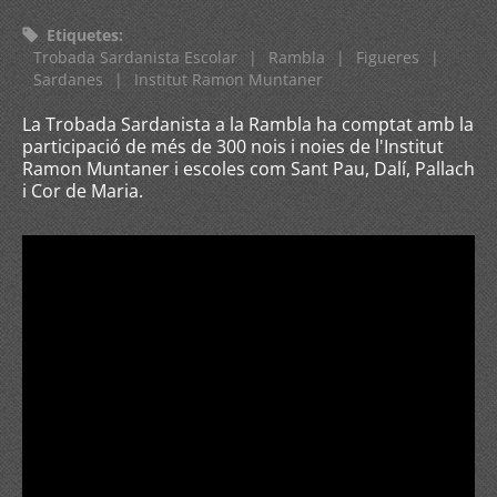
Etiquetes
:
Trobada Sardanista Escolar
|
Rambla
|
Figueres
|
Sardanes
|
Institut Ramon Muntaner
La Trobada Sardanista a la Rambla ha comptat amb la
participació de més de 300 nois i noies de l'Institut
Ramon Muntaner i escoles com Sant Pau, Dalí, Pallach
i Cor de Maria.