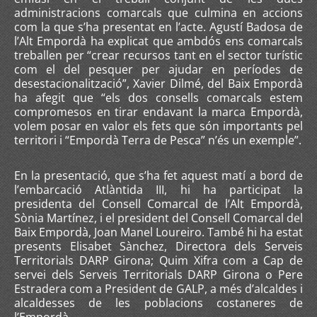
administracions comarcals que culmina en accions
com la que s’ha presentat en l’acte. Agustí Badosa de
l’Alt Empordà ha explicat que ambdós ens comarcals
treballen per “crear recursos tant en el sector turístic
com el del pesquer per ajudar en períodes de
desestacionalització”, Xavier Dilmé, del Baix Empordà
ha afegit que “els dos consells comarcals estem
compromesos en tirar endavant la marca Empordà,
volem posar en valor els fets que són importants pel
territori i “Empordà Terra de Pesca” n’és un exemple”.
En la presentació, que s’ha fet aquest matí a bord de
l’embarcació Atlàntida III, hi ha participat la
presidenta del Consell Comarcal de l’Alt Empordà,
Sònia Martínez, i el president del Consell Comarcal del
Baix Empordà, Joan Manel Loureiro. També hi ha estat
presents Elisabet Sànchez, Directora dels Serveis
Territorials DARP Girona; Quim Xifra com a Cap de
servei dels Serveis Territorials DARP Girona o Pere
Estradera com a President de GALP, a més d’alcaldes i
alcaldesses de les poblacions costaneres de