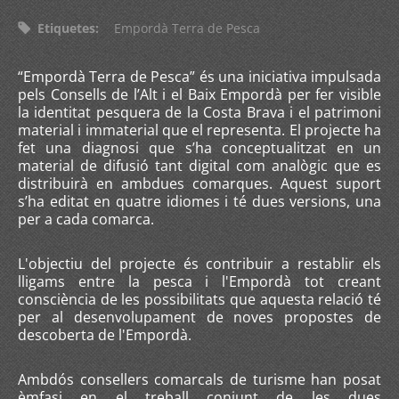
Etiquetes
:
Empordà Terra de Pesca
“Empordà Terra de Pesca” és una iniciativa impulsada
pels Consells de l’Alt i el Baix Empordà per fer visible
la identitat pesquera de la Costa Brava i el patrimoni
material i immaterial que el representa. El projecte ha
fet una diagnosi que s’ha conceptualitzat en un
material de difusió tant digital com analògic que es
distribuirà en ambdues comarques. Aquest suport
s’ha editat en quatre idiomes i té dues versions, una
per a cada comarca.
L'objectiu del projecte és contribuir a restablir els
lligams entre la pesca i l'Empordà tot creant
consciència de les possibilitats que aquesta relació té
per al desenvolupament de noves propostes de
descoberta de l'Empordà.
Ambdós consellers comarcals de turisme han posat
èmfasi en el treball conjunt de les dues