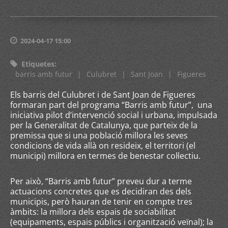
2024-04-17 15:00
Etiquetes
:
barris amb futur
|
Culubret
|
Sant Joan
|
Figueres
Els barris del Culubret i de Sant Joan de Figueres
formaran part del programa “Barris amb futur”, una
iniciativa pilot d’intervenció social i urbana, impulsada
per la Generalitat de Catalunya, que parteix de la
premissa que si una població millora les seves
condicions de vida allà on resideix, el territori (el
municipi) millora en termes de benestar col·lectiu.
Per això, “Barris amb futur” preveu dur a terme
actuacions concretes que es decidiran des dels
municipis, però hauran de tenir en compte tres
àmbits: la millora dels espais de sociabilitat
(equipaments, espais públics i organització veïnal); la