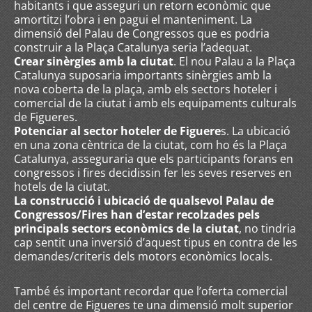
habitants i que asseguri un retorn econòmic que
amortitzi l’obra i en pagui el manteniment. La
dimensió del Palau de Congressos que es podria
construir a la Plaça Catalunya seria l’adequat.
Crear sinèrgies amb la ciutat
. El nou Palau a la Plaça
Catalunya suposaria importants sinèrgies amb la
nova coberta de la plaça, amb els sectors hoteler i
comercial de la ciutat i amb els equipaments culturals
de Figueres.
Potenciar al sector hoteler de Figuere
s. La ubicació
en una zona cèntrica de la ciutat, com ho és la Plaça
Catalunya, asseguraria que els participants forans en
congressos i fires decidissin fer les seves reserves en
hotels de la ciutat.
La construcció i ubicació de qualsevol Palau de
Congressos/Fires han d’estar recolzades pels
principals sectors econòmics de la ciutat
, no tindria
cap sentit una inversió d’aquest tipus en contra de les
demandes/criteris dels motors econòmics locals.
També és important recordar que l’oferta comercial
del centre de Figueres te una dimensió molt superior