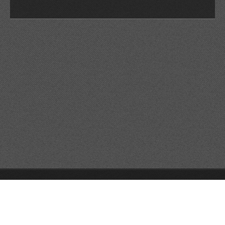
© 2026 Reservats tots els drets
Queda prohibida la
reproducció dels continguts sense autorització expressa. Article
32.1, paràgraf segon, Llei 23/2006 de la Propietat intel·lectual