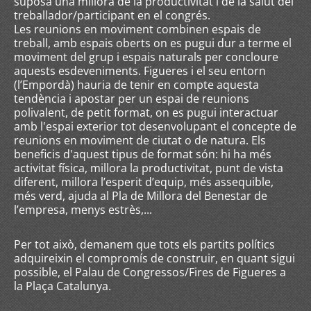
suposa una millora de la productivitat i de la salut del
treballador/participant en el congrés.
Les reunions en moviment combinen espais de
treball, amb espais oberts on es pugui dur a terme el
moviment del grup i espais naturals per concloure
aquests esdeveniments. Figueres i el seu entorn
(l’Empordà) hauria de tenir en compte aquesta
tendència i apostar per un espai de reunions
polivalent, de petit format, on es pugui interactuar
amb l'espai exterior tot desenvolupant el concepte de
reunions en moviment de ciutat o de natura. Els
beneficis d'aquest tipus de format són: hi ha més
activitat física, millora la productivitat, punt de vista
diferent, millora l’esperit d’equip, més assequible,
més verd, ajuda al Pla de Millora del Benestar de
l’empresa, menys estrès,...
Per tot això, demanem que tots els partits polítics
adquireixin el compromís de construir, en quant sigui
possible, el Palau de Congressos/Fires de Figueres a
la Plaça Catalunya.