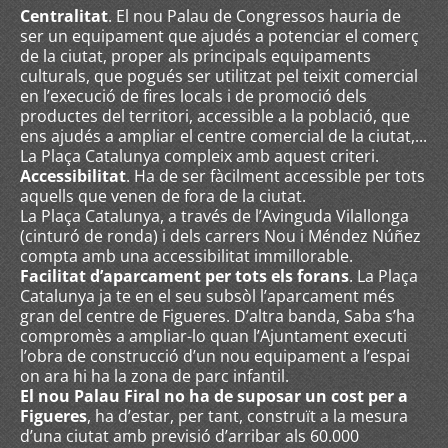
Centralitat
. El nou Palau de Congressos hauria de
ser un equipament que ajudés a potenciar el comerç
de la ciutat, proper als principals equipaments
culturals, que pogués ser utilitzat pel teixit comercial
en l’execució de fires locals i de promoció dels
productes del territori, accessible a la població, que
ens ajudés a ampliar el centre comercial de la ciutat,...
La Plaça Catalunya compleix amb aquest criteri.
Accessibilitat
. Ha de ser fàcilment accessible per tots
aquells que venen de fora de la ciutat.
La Plaça Catalunya, a través de l’Avinguda Vilallonga
(cinturó de ronda) i dels carrers Nou i Méndez Núñez
compta amb una accessibilitat immillorable.
Facilitat d’aparcament per tots els foran
s
. La Plaça
Catalunya ja te en el seu subsòl l’aparcament més
gran del centre de Figueres. D’altra banda, Saba s’ha
compromès a ampliar-lo quan l’Ajuntament executi
l’obra de construcció d’un nou equipament a l’espai
on ara hi ha la zona de parc infantil.
El nou Palau Firal no ha de suposar un cost per a
Figueres
, ha d’estar, per tant, construït a la mesura
d’una ciutat amb previsió d’arribar als 60.000