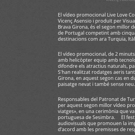
El vídeo promocional Live Love Cos
Vicenç Asensio i produït per Visu
Brava Girona, és el segon millor d
de Portugal competint amb cinqua
destinacions com ara Turquia, Itàli
El vídeo promocional, de 2 minuts 
amb helicòpter equip amb tecnolog
difondre els atractius naturals, pa
S'han realitzat rodatges aeris tan
Girona, en aquest segon cas en d
paisatge nevat i també sense neu.
Responsables del Patronat de Turi
per aquest segon millor vídeo prom
viatges», en una cerimònia que va 
portuguesa de Sesimbra. El festiv
audiovisuals que promouen la impl
d’acord amb les premisses de resp