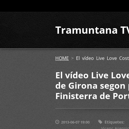
Tramuntana T
HOME
>
El vídeo Live Love Cos
El vídeo Live Lov
de Girona segon 
Finisterra de Por
Etiquetes
:
2013-06-07 19:00
Vicenç Asensi