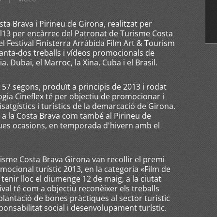
ta Brava i Pirineu de Girona, realitzat per
al13 per encàrrec del Patronat de Turisme Costa
el Festival Finisterra Arrábida Film Art & Tourism
nta-dos treballs i vídeos promocionals de
a, Dubai, el Marroc, la Xina, Cuba i el Brasil.
57 segons, produït a principis de 2013 i rodat
ia Cineflex té per objectiu de promocionar i
isatgístics i turístics de la demarcació de Girona.
t a la Costa Brava com també al Pirineu de
ues ocasions, en temporada d'hivern amb el
sme Costa Brava Girona van recollir el premi
ocional turístic 2013, en la categoria «Film de
tenir lloc el diumenge 12 de maig, a la ciutat
al té com a objectiu reconèixer els treballs
antació de bones pràctiques al sector turístic
onsabilitat social i desenvolupament turístic.