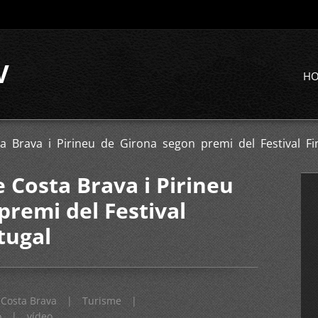
V
H
ta Brava i Pirineu de Girona segon premi del Festival Fi
e Costa Brava i Pirineu
premi del Festival
tugal
Costa Brava
|
Turisme
|
o
|
vídeo