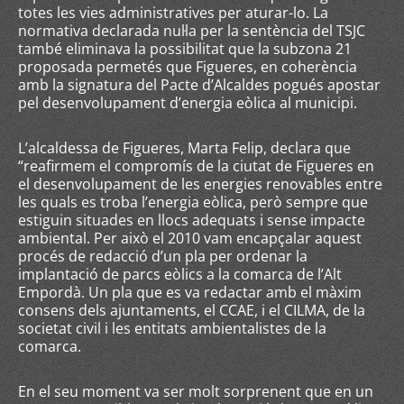
totes les vies administratives per aturar-lo. La
normativa declarada nul·la per la sentència del TSJC
també eliminava la possibilitat que la subzona 21
proposada permetés que Figueres, en coherència
amb la signatura del Pacte d’Alcaldes pogués apostar
pel desenvolupament d’energia eòlica al municipi.
L’alcaldessa de Figueres, Marta Felip, declara que
“reafirmem el compromís de la ciutat de Figueres en
el desenvolupament de les energies renovables entre
les quals es troba l’energia eòlica, però sempre que
estiguin situades en llocs adequats i sense impacte
ambiental. Per això el 2010 vam encapçalar aquest
procés de redacció d’un pla per ordenar la
implantació de parcs eòlics a la comarca de l’Alt
Empordà. Un pla que es va redactar amb el màxim
consens dels ajuntaments, el CCAE, i el CILMA, de la
societat civil i les entitats ambientalistes de la
comarca.
En el seu moment va ser molt sorprenent que en un