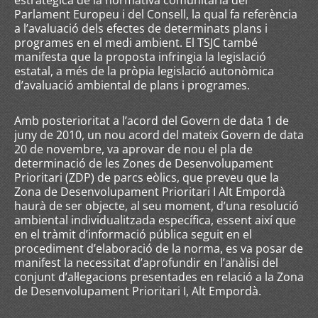
estratègica de la normativa comunitària del
Parlament Europeu i del Consell, la qual fa referència
a l’avaluació dels efectes de determinats plans i
programes en el medi ambient. El TSJC també
manifesta que la proposta infringia la legislació
estatal, a més de la pròpia legislació autonòmica
d’avaluació ambiental de plans i programes.
Amb posterioritat a l’acord del Govern de data 1 de
juny de 2010, un nou acord del mateix Govern de data
20 de novembre, va aprovar de nou el pla de
determinació de les Zones de Desenvolupament
Prioritari (ZDP) de parcs eòlics, que preveu que la
Zona de Desenvolupament Prioritari I Alt Empordà
haurà de ser objecte, al seu moment, d’una resolució
ambiental individualitzada específica, essent així que
en el tràmit d’informació pública seguit en el
procediment d’elaboració de la norma, es va posar de
manifest la necessitat d’aprofundir en l’anàlisi del
conjunt d’al·legacions presentades en relació a la Zona
de Desenvolupament Prioritari I, Alt Empordà.