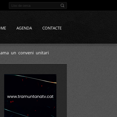
OME
AGENDA
CONTACTE
clama un conveni unitari