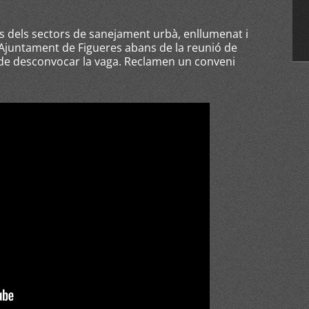
es dels sectors de sanejament urbà, enllumenat i
'Ajuntament de Figueres abans de la reunió de
de desconvocar la vaga. Reclamen un conveni