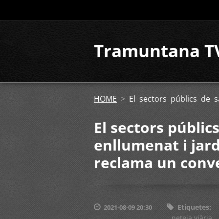
Tramuntana T
HOME
>
El sectors públics de 
El sectors públi
enllumenat i jard
reclama un conve
Etiquetes
:
2021-08-09 20:30
neteja viària