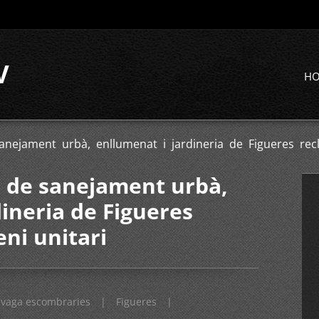
V
H
sanejament urbà, enllumenat i jardineria de Figueres re
cs de sanejament urbà,
ineria de Figueres
ni unitari
vaga escombraries
|
Figueres
|