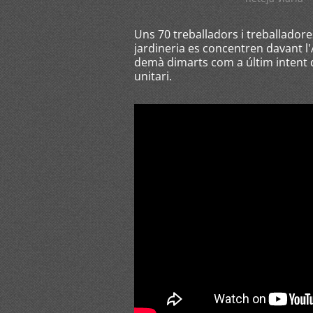
Uns 70 treballadors i treballador
jardineria es concentren davant l
demà dimarts com a últim intent 
unitari.