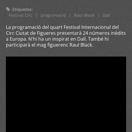
Etiquetes
:
Festival Circ
|
programació
|
Raul Black
|
Dalí
La programació del quart Festival Internacional del
Circ Ciutat de Figueres presentarà 24 números inèdits
a Europa. N'hi ha un inspirat en Dalí. També hi
participarà el mag figuerenc Raul Black.