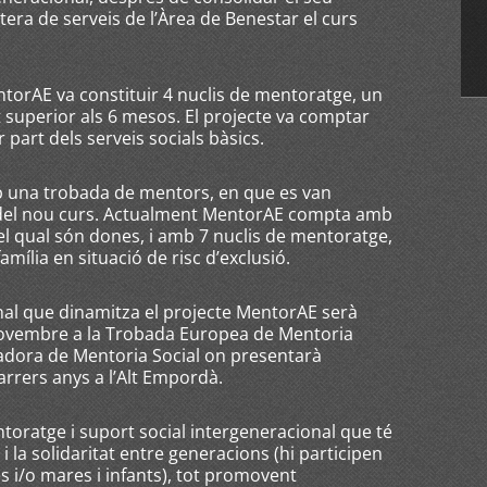
tera de serveis de l’Àrea de Benestar el curs
ntorAE va constituir 4 nuclis de mentoratge, un
t superior als 6 mesos. El projecte va comptar
 part dels serveis socials bàsics.
mb una trobada de mentors, en que es van
ats del nou curs. Actualment MentorAE compta amb
l qual són dones, i amb 7 nuclis de mentoratge,
mília en situació de risc d’exclusió.
onal que dinamitza el projecte MentorAE serà
novembre a la Trobada Europea de Mentoria
nadora de Mentoria Social on presentarà
arrers anys a l’Alt Empordà.
ratge i suport social intergeneracional que té
i i la solidaritat entre generacions (hi participen
 i/o mares i infants), tot promovent