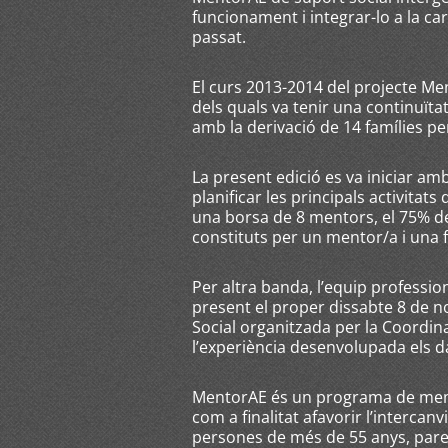
funcionament i integrar-lo a la car
passat.
El curs 2013-2014 del projecte Me
dels quals va tenir una continuïta
amb la derivació de 14 famílies per
La present edició es va iniciar a
planificar les principals activit
una borsa de 8 mentors, el 75% de
constituts per un mentor/a i una fa
Per altra banda, l’equip professi
present el proper dissabte 8 de 
Social organitzada per la Coordi
l’experiència desenvolupada els d
MentorAE és un programa de mento
com a finalitat afavorir l’intercanv
persones de més de 55 anys, pares