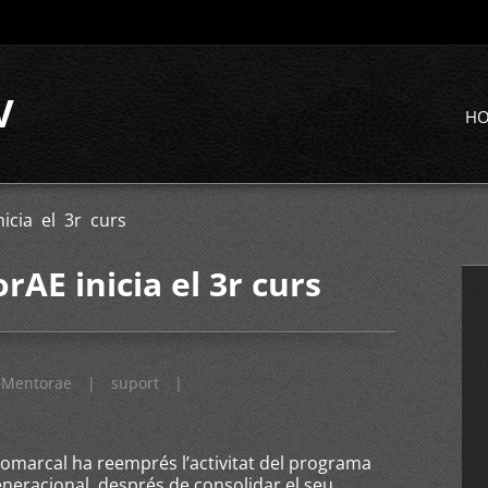
V
H
icia el 3r curs
rAE inicia el 3r curs
Mentorae
|
suport
|
omarcal ha reemprés l’activitat del programa
neracional, després de consolidar el seu