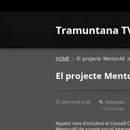
Tramuntana T
HOME
>
El projecte MentorAE in
El projecte Mento
Etiquetes
:
2014-10-30 12:30
mentoratge
Aquest mes d’octubre el Consell C
MentorAE de suport social interge