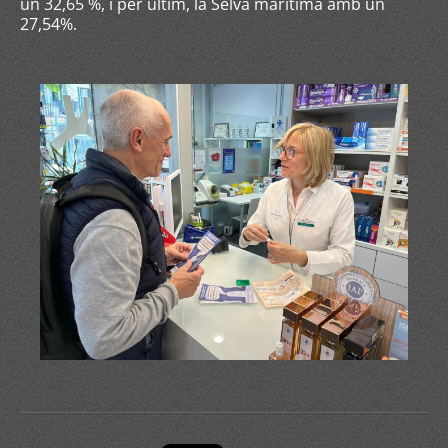
un 32,65 %, i per últim, la Selva marítima amb un
27,54%.