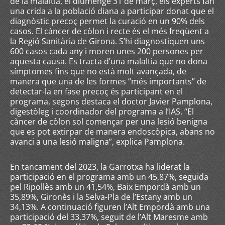
de la malaltia, el diumenge 31 de març, els experts fan
una crida a la població diana a participar donat que el
diagnòstic precoç permet la curació en un 90% dels
casos. El càncer de còlon i recte és el més freqüent a
la Regió Sanitària de Girona. S’hi diagnostiquen uns
600 casos cada any i moren unes 200 persones per
aquesta causa. Es tracta d’una malaltia que no dona
símptomes fins que no està molt avançada, de
manera que una de les formes “més importants” de
detectar-la en fase precoç és participant en el
programa, segons destaca el doctor Javier Pamplona,
digestòleg i coordinador del programa a l’IAS. “El
càncer de còlon sol començar per una lesió benigna
que es pot extirpar de manera endoscòpica, abans no
avanci a una lesió maligna”, explica Pamplona.
En tancament del 2023, la Garrotxa ha liderat la
participació en el programa amb un 45,87%, seguida
pel Ripollès amb un 41,54%, Baix Empordà amb un
35,89%, Gironès i la Selva-Pla de l’Estany amb un
34,13%. A continuació figuren l’Alt Empordà amb una
participació del 33,37%, seguit de l’Alt Maresme amb