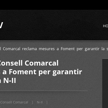
V
H
ll Comarcal reclama mesures a Foment per garantir la s
 Consell Comarcal
 a Foment per garantir
 N-II
Consell Comarcal
|
N-II
|
í