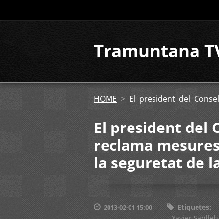
Tramuntana T
HOME
>
El president del Conse
El president del
reclama mesures
la seguretat de la
Etiquetes
:
2013-02-01 15:00
Xavier Sanlleh