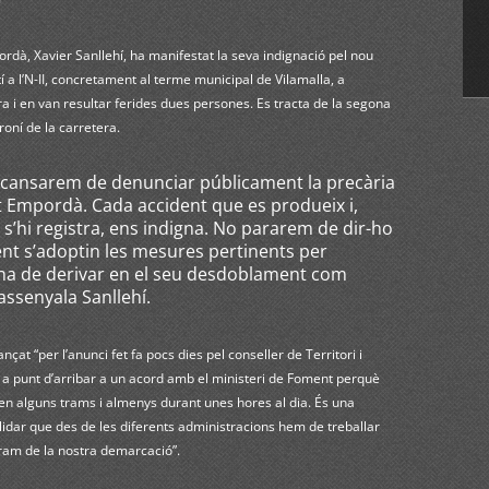
ordà, Xavier Sanllehí, ha manifestat la seva indignació pel nou
í a l’N-II, concretament al terme municipal de Vilamalla, a
a i en van resultar ferides dues persones. Es tracta de la segona
roní de la carretera.
 cansarem de denunciar públicament la precària
’Alt Empordà. Cada accident que es produeix i,
s’hi registra, ens indigna. No pararem de dir-ho
ent s’adoptin les mesures pertinents per
ue ha de derivar en el seu desdoblament com
assenyala Sanllehí.
çat “per l’anunci fet fa pocs dies pel conseller de Territori i
està a punt d’arribar a un acord amb el ministeri de Foment perquè
a en alguns trams i almenys durant unes hores al dia. És una
lidar que des de les diferents administracions hem de treballar
 tram de la nostra demarcació”.