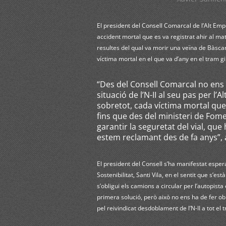
El president del Consell Comarcal de l’Alt Emp
accident mortal que es va registrat ahir al mat
resultes del qual va morir una veïna de Bàscar
víctima mortal en el que va d’any en el tram gi
“Des del Consell Comarcal no ens
situació de l’N-II al seu pas per l
sobretot, cada víctima mortal que 
fins que des del ministeri de Fom
garantir la seguretat del vial, q
estem reclamant des de fa anys”, 
El president del Consell s’ha manifestat esperan
Sostenibilitat, Santi Vila, en el sentit que s’
s’obligui els camions a circular per l’autopist
primera solució, però això no ens ha de fer ob
pel reivindicat desdoblament de l’N-II a tot el