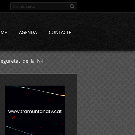
OME
AGENDA
CONTACTE
eguretat de la N-II