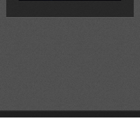
© 2026 Reservats tots els drets
Queda prohibida la
reproducció dels continguts sense autorització expressa. Article
32.1, paràgraf segon, Llei 23/2006 de la Propietat intel·lectual