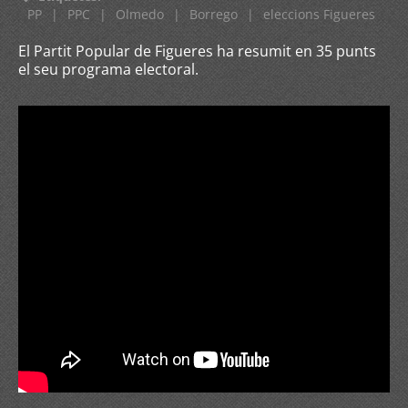
PP
|
PPC
|
Olmedo
|
Borrego
|
eleccions Figueres
El Partit Popular de Figueres ha resumit en 35 punts
el seu programa electoral.