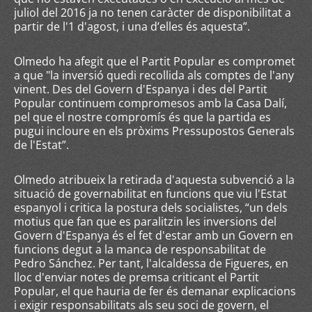
juliol del 2016 ja no tenen caràcter de disponibilitat a
partir de l'1 d'agost, i una d’elles és aquesta”.
Olmedo ha afegit que el Partit Popular es compromet
a que "la inversió quedi recollida als comptes de l'any
vinent. Des del Govern d'Espanya i des del Partit
Popular continuem compromesos amb la Casa Dalí,
pel que el nostre compromís és que la partida es
pugui incloure en els pròxims Pressupostos Generals
de l'Estat”.
Olmedo atribueix la retirada d'aquesta subvenció a la
situació de governabilitat en funcions que viu l'Estat
espanyol i critica la postura dels socialistes, “un dels
motius que fan que es paralitzin les inversions del
Govern d'Espanya és el fet d'estar amb un Govern en
funcions degut a la manca de responsabilitat de
Pedro Sánchez. Per tant, l'alcaldessa de Figueres, en
lloc d'enviar notes de premsa criticant el Partit
Popular, el que hauria de fer és demanar explicacions
i exigir responsabilitats als seu soci de govern, el