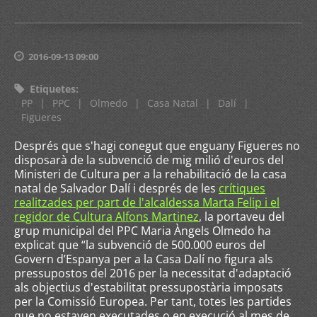
2016-09-13 09:00
Etiquetes
:
PP
|
PPC
|
Olmedo
|
Casa Natal
|
Dalí
|
Figueres
Després que s'hagi conegut que enguany Figueres no
disposarà de la subvenció de mig milió d'euros del
Ministeri de Cultura per a la rehabilitació de la casa
natal de Salvador Dalí i després de les
crítiques
realitzades per part de l'alcaldessa Marta Felip i el
regidor de Cultura Alfons Martinez
, la portaveu del
grup municipal del PPC Maria Àngels Olmedo ha
explicat que “la subvenció de 500.000 euros del
Govern d’Espanya per a la Casa Dalí no figura als
pressupostos del 2016 per la necessitat d'adaptació
als objectius d'estabilitat pressupostària imposats
per la Comissió Europea. Per tant, totes les partides
que no estaven executades o en execució al mes de