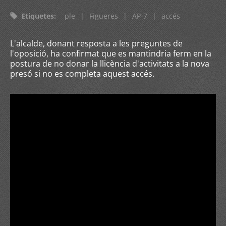
Etiquetes
:
ple
|
Figueres
|
AP-7
|
accés
L'alcalde, donant resposta a les preguntes de
l'oposició, ha confirmat que es mantindria ferm en la
postura de no donar la llicència d'activitats a la nova
presó si no es completa aquest accés.