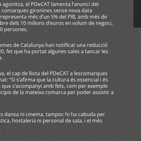
 agonitza, el PDeCAT lamenta l’anunci del
s comarques gironines sense nova data
a representa més d’un 5% del PIB, amb més de
bre dels 10 milions d’euros en volum de negoci,
00 persones.
nemes de Catalunya han notificat una reducció
0, fet que ha portat algunes sales a tancar les
a.
a, el cap de llista del PDeCAT a lescomarques
t: “Si s’afirma que la cultura és essencial i és
 que s’acompanyi amb fets, com per exemple
cipis de la mateixa comarca per poder assistir a
rts dansa ni cinema, tampoc hi ha cabuda per
tica, hostaleria ni personal de sala, i el més