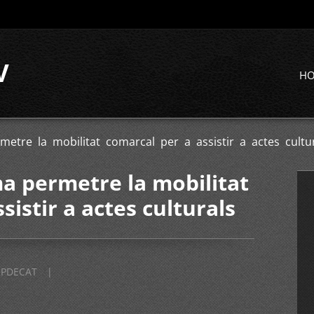
V
H
etre la mobilitat comarcal per a assistir a actes cultu
a permetre la mobilitat
sistir a actes culturals
PDECAT
|
1