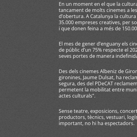
En un moment en el que la cultura
tancament de molts cinemes a le
d’obertura. A Catalunya la cultur
35.000 empreses creatives, per so
i que donen feina a més de 150.0
El mes de gener d’enguany els ci
de públic d’un 75% respecte el 202
seves portes de manera indefinid
Des dels cinemes Albeniz de Giron
gironines, Jaume Dulsat, ha reclama
segura, des del PDeCAT reclamem
permetent la mobilitat entre muni
actes culturals”.
Sense teatre, exposicions, conce
productors, tècnics, vestuari, logís
important, no hi ha espectadors.