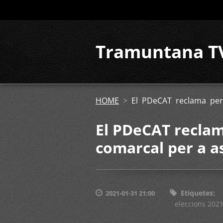
Tramuntana T
HOME
>
El PDeCAT reclama perm
El PDeCAT reclam
comarcal per a as
Etiquetes
:
2021-01-31 21:00
eleccions 202