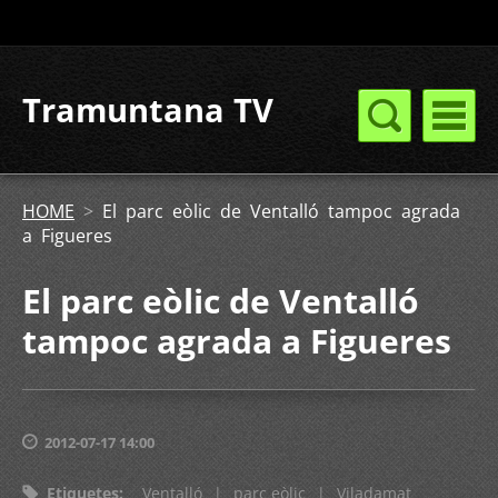
Tramuntana TV
HOME
>
El parc eòlic de Ventalló tampoc agrada
a Figueres
El parc eòlic de Ventalló
tampoc agrada a Figueres
2012-07-17 14:00
Etiquetes
:
Ventalló
|
parc eòlic
|
Viladamat