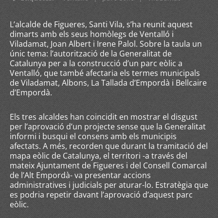
L’alcalde de Figueres, Santi Vila, s’ha reunit aquest
dimarts amb els seus homòlegs de Ventalló i
Viladamat, Joan Albert i Irene Palol. Sobre la taula un
únic tema: l’autorització de la Generalitat de
Catalunya per a la construcció d’un parc eòlic a
Ventalló, que també afectaria els termes municipals
de Viladamat, Albons, La Tallada d’Empordà i Bellcaire
d’Empordà.
Els tres alcaldes han coincidit en mostrar el disgust
per l’aprovació d’un projecte sense que la Generalitat
informi i busqui el consens amb els municipis
afectats. A més, recorden que durant la tramitació del
mapa eòlic de Catalunya, el territori -a través del
mateix Ajuntament de Figueres i del Consell Comarcal
de l’Alt Empordà- va presentar accions
administratives i judicials per aturar-lo. Estratègia que
es podria repetir davant l’aprovació d’aquest parc
eòlic.