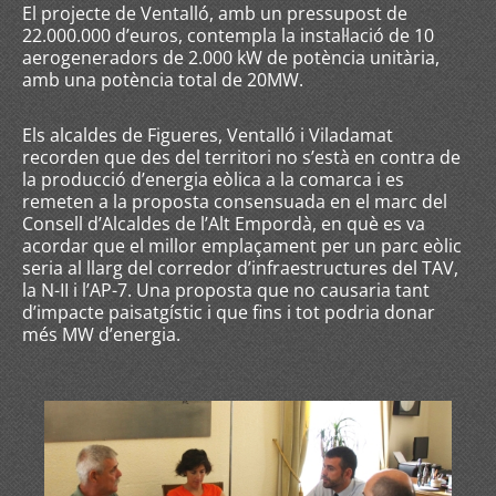
El projecte de Ventalló, amb un pressupost de
22.000.000 d’euros, contempla la instal·lació de 10
aerogeneradors de 2.000 kW de potència unitària,
amb una potència total de 20MW.
Els alcaldes de Figueres, Ventalló i Viladamat
recorden que des del territori no s’està en contra de
la producció d’energia eòlica a la comarca i es
remeten a la proposta consensuada en el marc del
Consell d’Alcaldes de l’Alt Empordà, en què es va
acordar que el millor emplaçament per un parc eòlic
seria al llarg del corredor d’infraestructures del TAV,
la N-II i l’AP-7. Una proposta que no causaria tant
d’impacte paisatgístic i que fins i tot podria donar
més MW d’energia.