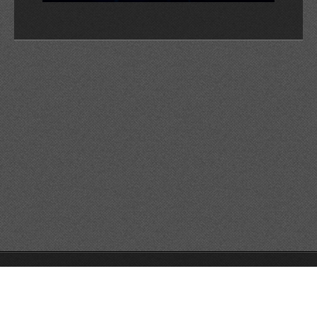
© 2026 Reservats tots els drets
Queda prohibida la
reproducció dels continguts sense autorització expressa. Article
32.1, paràgraf segon, Llei 23/2006 de la Propietat intel·lectual