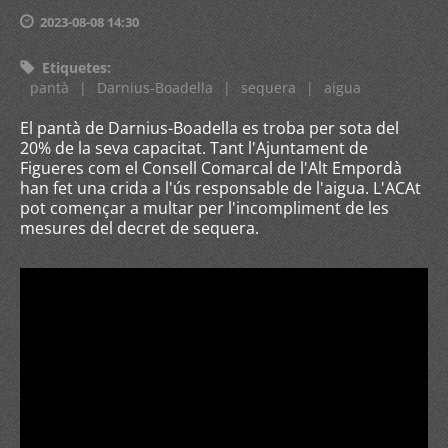
2023-08-08 14:30
Etiquetes
:
pantà
|
Darnius-Boadella
|
sequera
|
aigua
El pantà de Darnius-Boadella es troba per sota del
20% de la seva capacitat. Tant l'Ajuntament de
Figueres com el Consell Comarcal de l'Alt Empordà
han fet una crida a l'ús responsable de l'aigua. L'ACAt
pot començar a multar per l'incompliment de les
mesures del decret de sequera.