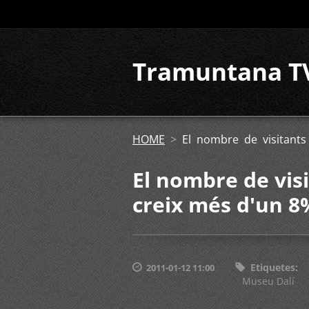
Tramuntana T
HOME
>
El nombre de visitant
El nombre de vis
creix més d'un 8
Etiquetes
:
2011-01-12 11:00
Museu Dalí