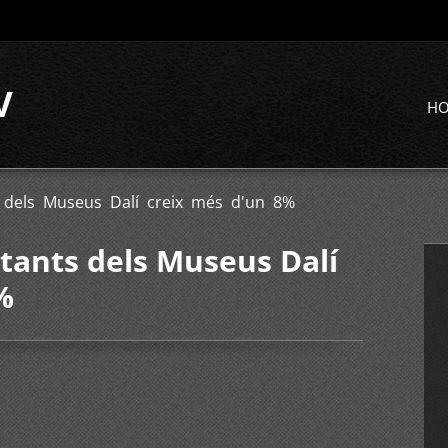
V
H
s dels Museus Dalí creix més d'un 8%
itants dels Museus Dalí
%