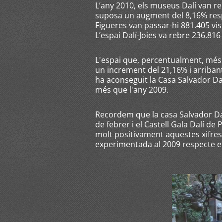
L’any 2010, els museus Dalí van reb
suposa un augment del 8,16% resp
Figueres van passar-hi 881.405 vi
L’espai Dalí-Joies va rebre 236.816
L'espai que, percentualment, més 
un increment del 21,16% i arribant 
ha aconseguit la Casa Salvador Dal
més que l'any 2009.
Recordem que la casa Salvador Dalí
de febrer i el Castell Gala Dalí de
molt positivament aquestes xifres,
experimentada al 2009 respecte el